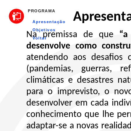
PROGRAMA
Apresent
Apresentação
Objetivos
Na premissa de que
“a
Voltar
desenvolve como constr
atendendo aos desafios 
(pandemias, guerras, re
climáticas e desastres nat
para o imprevisto, o nov
desenvolver em cada indiv
conhecimento que lhe perm
adaptar-se a novas realida